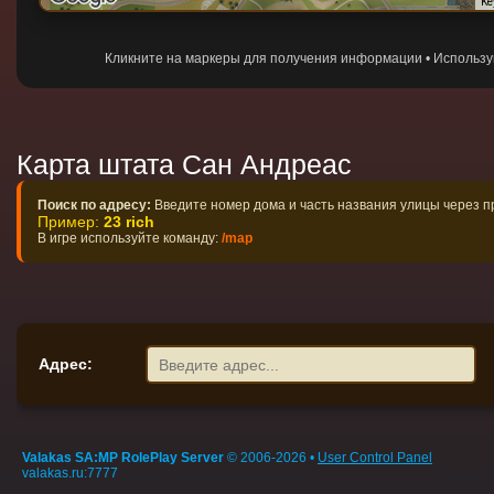
Ke
Кликните на маркеры для получения информации • Использ
Карта штата Сан Андреас
Поиск по адресу:
Введите номер дома и часть названия улицы через 
Пример:
23 rich
В игре используйте команду:
/map
Адрес:
Valakas SA:MP RolePlay Server
© 2006-2026 •
User Control Panel
valakas.ru:7777