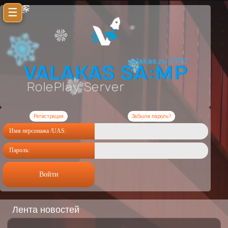
☰
Регистрация
Забыли пароль?
Имя персонажа /UAS:
Пароль:
Войти
Лента новостей