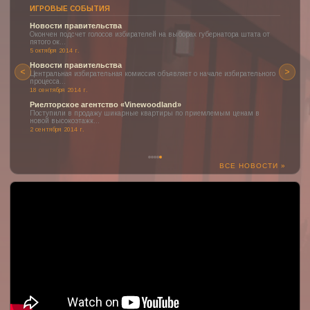
ИГРОВЫЕ СОБЫТИЯ
Новости правительства
Окончен подсчет голосов избирателей на выборах губернатора штата от
пятого ок...
5 октября 2014 г.
Новости правительства
<
>
Центральная избирательная комиссия объявляет о начале избирательного
процесса...
18 сентября 2014 г.
Риелторское агентство «Vinewoodland»
Поступили в продажу шикарные квартиры по приемлемым ценам в
новой высокоэтажк...
2 сентября 2014 г.
ВСЕ НОВОСТИ »
:(
К сожалению, YouTube может быть недоступен или заблокирован
в вашем регионе.
Но здесь могло быть отображено одно из наших прекрасных
видео о проекте!