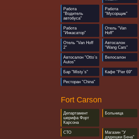
Работа
Работа
"Водитель
"Мусорщик"
автобуса"
Работа
Отель "Van
"Инкасатор"
Hoff"
Отель "Van Hoff
Автосалон
2"
"Wang Cars"
Автосалон "Otto`s
Велосалон
Autos"
Бар "Misty`s"
Кафе "Pier 69"
Ресторан "China"
Fort Carson
Департамент
Больница
шерифа Форт
Карсона
СТО
Магазин "У
дядюшки Бена"