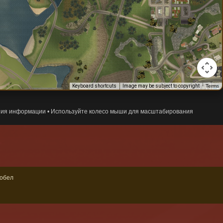
Keyboard shortcuts
Image may be subject to copyright
Terms
ния информации • Используйте колесо мыши для масштабирования
робел