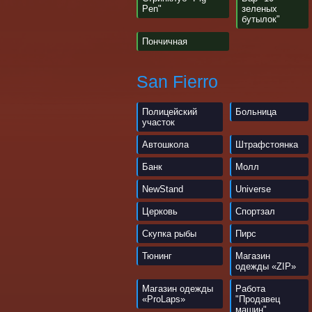
Pen"
зеленых
бутылок"
Пончичная
San Fierro
Полицейский
Больница
участок
Автошкола
Штрафстоянка
Банк
Молл
NewStand
Universe
Церковь
Спортзал
Скупка рыбы
Пирс
Тюнинг
Магазин
одежды «ZIP»
Магазин одежды
Работа
«ProLaps»
"Продавец
машин"