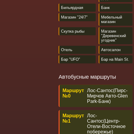
Бильярдная
Банк
Магазин "24/7"
Мебельный
магазин
Скупка рыбы
Магазин
"Деревенский
угодник"
Отель
Автосалон
Бар "UFO"
Бар на Main St.
Автобусные маршруты
Маршрут
Лос-Сантос(Пирс-
№0
Мирчов Авто-Glen
Park-Банк)
Маршрут
Лос-
№1
Сантос(Центр-
Отели-Восточное
побережье)