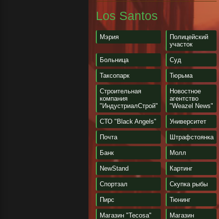
Los Santos
Мэрия
Полицейский
участок
Больница
Суд
Таксопарк
Тюрьма
Строительная
Новостное
компания
агентство
"ИндустриалСтрой"
"Weazel News"
СТО "Black Angels"
Университет
Почта
Штрафстоянка
Банк
Молл
NewStand
Картинг
Спортзал
Скупка рыбы
Пирс
Тюнинг
Магазин "Tecosa"
Магазин