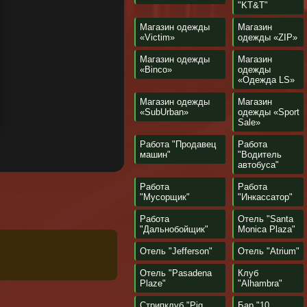
"KT&T"
Магазин одежды
Магазин
«Victim»
одежды «ZIP»
Магазин одежды
Магазин
«Binco»
одежды
«Одежда LS»
Магазин одежды
Магазин
«SubUrban»
одежды «Sport
Sale»
Работа "Продавец
Работа
машин"
"Водитель
автобуса"
Работа
Работа
"Мусорщик"
"Инкассатор"
Работа
Отель "Santa
"Дальнобойщик"
Monica Plaza"
Отель "Jefferson"
Отель "Atrium"
Отель "Pasadena
Клуб
Plaze"
"Alhambra"
Стрипклуб "Pig
Бар "10