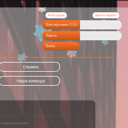
Регистрация
Забыли пароль?
Имя персонажа /UAS:
Пароль:
Войти
Справка
Наша команда
03.2026
омобилей, покер, множество мелочей