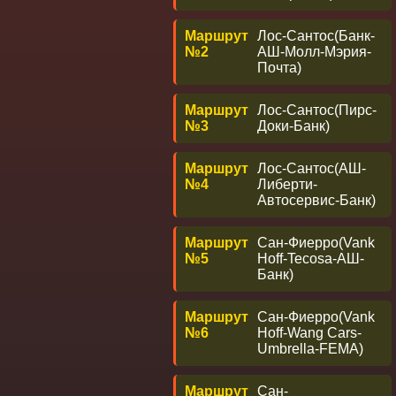
Маршрут
Лос-Сантос(Банк-
№2
АШ-Молл-Мэрия-
Почта)
Маршрут
Лос-Сантос(Пирс-
№3
Доки-Банк)
Маршрут
Лос-Сантос(АШ-
№4
Либерти-
Автосервис-Банк)
Маршрут
Сан-Фиерро(Vank
№5
Hoff-Tecosa-АШ-
Банк)
Маршрут
Сан-Фиерро(Vank
№6
Hoff-Wang Cars-
Umbrella-FEMA)
Маршрут
Сан-