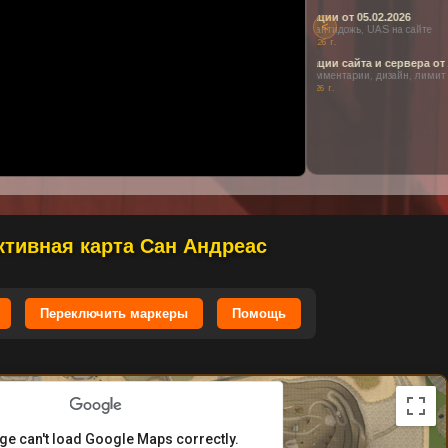
Модификации от 05.
<
Коллекции, антидожь, 
5 февраля 2026 г.
ен или заблокирован в вашем регионе.
Модификации сайта и
 наших прекрасных видео о проекте!
Новости, комментарии,
24 января 2026 г.
ктивная карта Сан Андреас
Переключить маркеры
Помощь
ge can't load Google Maps correctly.