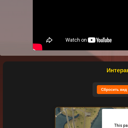
:(
К сожалению, YouTube может быть недоступ
Но здесь могло быть отображено одно из
Интера
Сбросить вид
This pa