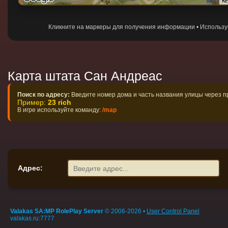
Ke
Кликните на маркеры для получения информации • Использ
Карта штата Сан Андреас
Поиск по адресу:
Введите номер дома и часть названия улицы через 
Пример:
23 rich
В игре используйте команду:
/map
Адрес:
Valakas SA:MP RolePlay Server
© 2006-2026 •
User Control Panel
valakas.ru:7777