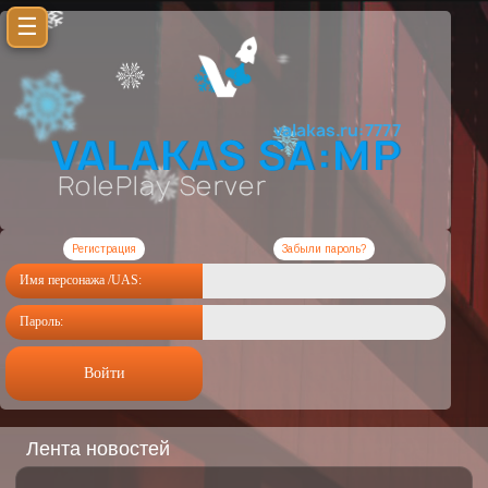
☰
Регистрация
Забыли пароль?
Имя персонажа /UAS:
Пароль:
Войти
Лента новостей