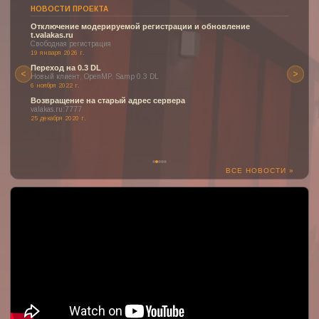
НОВОСТИ ПРОЕКТА
Отключение модерируемой регистрации и обновление
t.valakas.ru
Свободная регистрация
19 января 2026 г.
Переход на 0.3 DL
<
>
Новый клиент, OpenMP, Samp 0.3 DL
6 ноября 2022 г.
Возвращение на старый адрес сервера
valakas.ru:7777
25 декабря 2020 г.
ВСЕ НОВОСТИ »
:(
К сожалению, YouTube может быть недоступен или заблокирован
в вашем регионе.
Но здесь могло быть отображено одно из наших прекрасных
видео о проекте!