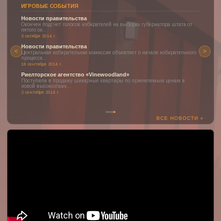
ИГРОВЫЕ СОБЫТИЯ
Новости правительства
Окончен подсчет голосов избирателей на выборах губернатора штата от
пятого ок...
5 октября 2014 г.
Новости правительства
<
>
Центральная избирательная комиссия объявляет о начале избирательного
процесса...
18 сентября 2014 г.
Риелторское агентство «Vinewoodland»
Поступили в продажу шикарные квартиры по приемлемым ценам в
новой высокоэтажк...
2 сентября 2014 г.
ВСЕ НОВОСТИ »
:(
К сожалению, YouTube может быть недоступен или заблокирован
в вашем регионе.
Но здесь могло быть отображено одно из наших прекрасных
видео о проекте!