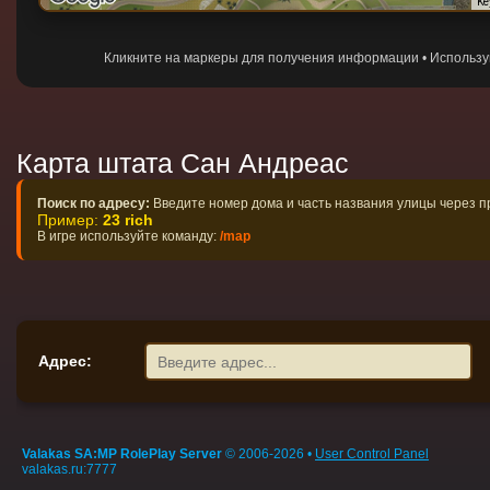
Ke
Кликните на маркеры для получения информации • Использ
Карта штата Сан Андреас
Поиск по адресу:
Введите номер дома и часть названия улицы через 
Пример:
23 rich
В игре используйте команду:
/map
Адрес:
Valakas SA:MP RolePlay Server
© 2006-2026 •
User Control Panel
valakas.ru:7777