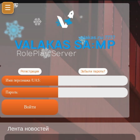
☰
Регистрация
Забыли пароль?
Имя персонажа /UAS:
Пароль:
Войти
Лента новостей