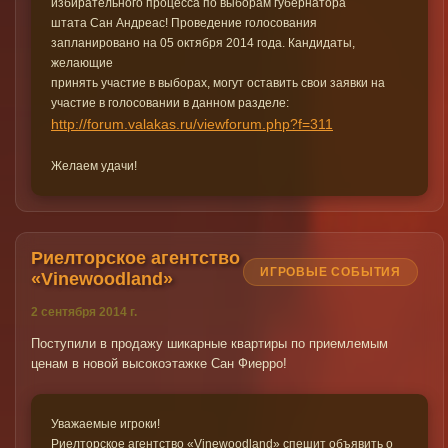
избирательного процесса по выборам губернатора
штата Сан Андреас! Проведение голосования
запланировано на 05 октября 2014 года. Кандидаты,
желающие
принять участие в выборах, могут оставить свои заявки на
участие в голосовании в данном разделе:
http://forum.valakas.ru/viewforum.php?f=311
Желаем удачи!
Риелторское агентство
ИГРОВЫЕ СОБЫТИЯ
«Vinewoodland»
2 сентября 2014 г.
Поступили в продажу шикарные квартиры по приемлемым
ценам в новой высокоэтажке Сан Фиерро!
Уважаемые игроки!
Риелторское агентство «Vinewoodland» спешит объявить о