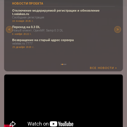
НОВОСТИ ПРОЕКТА
Отключение модерируемой регистрации и обновление
t.valakas.ru
Свободная регистрация
19 января 2026 г.
Переход на 0.3 DL
<
>
Новый клиент, OpenMP, Samp 0.3 DL
6 ноября 2022 г.
Возвращение на старый адрес сервера
valakas.ru:7777
25 декабря 2020 г.
ВСЕ НОВОСТИ »
:(
К сожалению, YouTube может быть недоступен или заблокирован
в вашем регионе.
Но здесь могло быть отображено одно из наших прекрасных
видео о проекте!