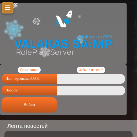
☰
Регистрация
Забыли пароль?
Имя персонажа /UAS:
Пароль:
Войти
Лента новостей