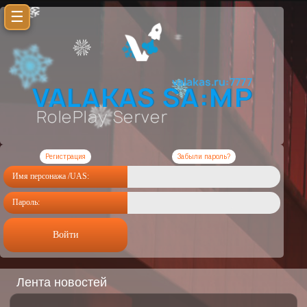
☰
Регистрация
Забыли пароль?
Имя персонажа /UAS:
Пароль:
Войти
Лента новостей