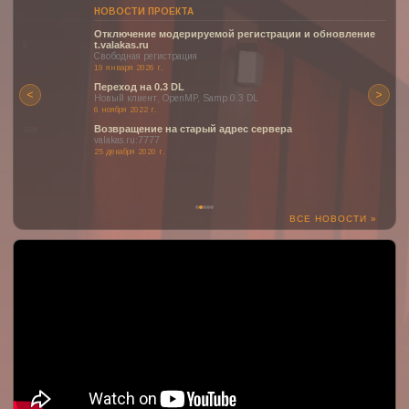
НОВОСТИ ПРОЕКТА
Отключение модерируемой регистрации и обновление
t.valakas.ru
Свободная регистрация
19 января 2026 г.
Переход на 0.3 DL
<
>
Новый клиент, OpenMP, Samp 0.3 DL
6 ноября 2022 г.
Возвращение на старый адрес сервера
valakas.ru:7777
25 декабря 2020 г.
ВСЕ НОВОСТИ »
:(
К сожалению, YouTube может быть недоступен или заблокирован
в вашем регионе.
Но здесь могло быть отображено одно из наших прекрасных
видео о проекте!