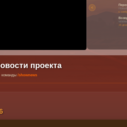
Переход на 0.3 DL
<
Новый клиент, OpenMP
6 ноября 2022 г.
ен или заблокирован в вашем регионе.
Возвращение на ста
 наших прекрасных видео о проекте!
valakas.ru:7777
25 декабря 2020 г.
овости проекта
ью команды
/shownews
6