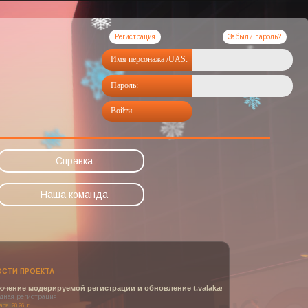
Регистрация
Забыли пароль?
Имя персонажа /UAS:
Пароль:
Войти
Справка
Наша команда
уемой регистрации и обновление t.valakas.ru