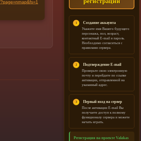
регистрации
ru/?page=nmap&fs=1
Создание аккаунта
1
Укажите имя Вашего будущего
персонажа, пол, возраст,
контактный E-mail и пароль.
Необходимо согласиться с
правилами сервера.
Подтверждение E-mail
2
Проверьте свою электронную
почту и перейдите по ссылке
активации, отправленной на
указанный адрес.
Первый вход на сервер
3
После активации E-mail Вы
получаете доступ к полному
функционалу сервера и можете
начать играть.
Регистрация на проекте Valakas