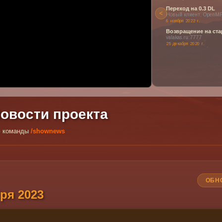
Переход на 0.3 DL
<
Новый клиент, OpenMP
6 ноября 2022 г.
ен или заблокирован в вашем регионе.
Возвращение на ста
 наших прекрасных видео о проекте!
valakas.ru:7777
25 декабря 2020 г.
овости проекта
ью команды
/shownews
ОБН
ря 2023