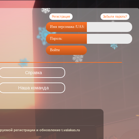
Регистрация
Забыли пароль?
Имя персонажа /UAS:
Пароль:
Войти
Справка
Наша команда
уемой регистрации и обновление t.valakas.ru