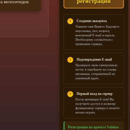
регистрации
па велосипедов.
Создание аккаунта
1
Укажите имя Вашего будущего
персонажа, пол, возраст,
контактный E-mail и пароль.
Необходимо согласиться с
правилами сервера.
Подтверждение E-mail
2
Проверьте свою электронную
почту и перейдите по ссылке
активации, отправленной на
указанный адрес.
Первый вход на сервер
3
После активации E-mail Вы
получаете доступ к полному
функционалу сервера и можете
начать играть.
Регистрация на проекте Valakas