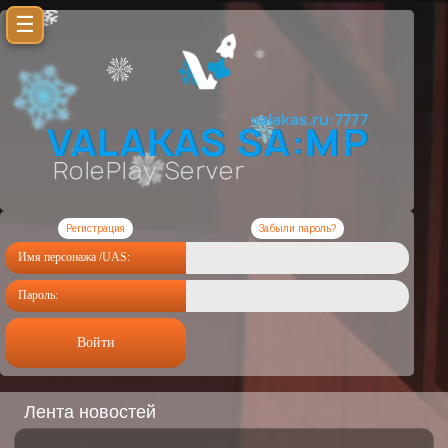
☰
Регистрация
Забыли пароль?
Имя персонажа /UAS:
Пароль:
Войти
Лента новостей