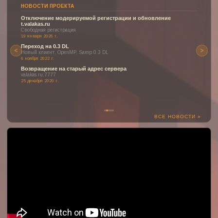
НОВОСТИ ПРОЕКТА
Отключение модерируемой регистрации и обновление
t.valakas.ru
Свободная регистрация
19 января 2026 г.
Переход на 0.3 DL
<
>
Новый клиент, OpenMP, Samp 0.3 DL
6 ноября 2022 г.
Возвращение на старый адрес сервера
valakas.ru:7777
25 декабря 2020 г.
ВСЕ НОВОСТИ »
:(
К сожалению, YouTube может быть недоступен или заблокирован
в вашем регионе.
Но здесь могло быть отображено одно из наших прекрасных
видео о проекте!