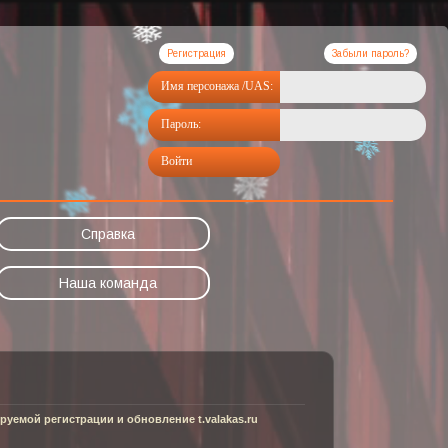
Регистрация
Забыли пароль?
Имя персонажа /UAS:
Пароль:
Войти
Справка
Наша команда
уемой регистрации и обновление t.valakas.ru