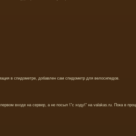
мация в спидометре, добавлен сам спидометр для велосипедов.
ервом входе на сервер, а не посыл \"с ходу\" на valakas.ru. Пока в про