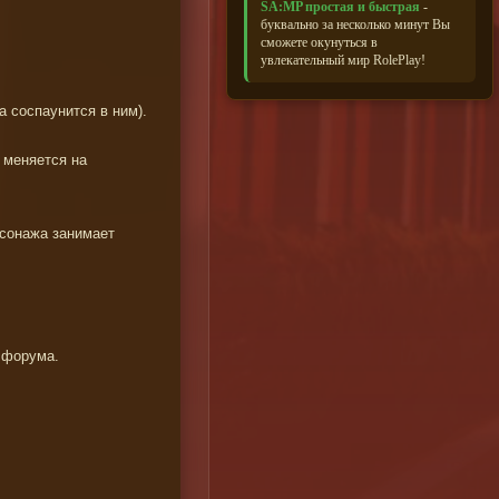
SA:MP простая и быстрая
-
буквально за несколько минут Вы
сможете окунуться в
увлекательный мир RolePlay!
 соспаунится в ним).
а меняется на
рсонажа занимает
и форума.