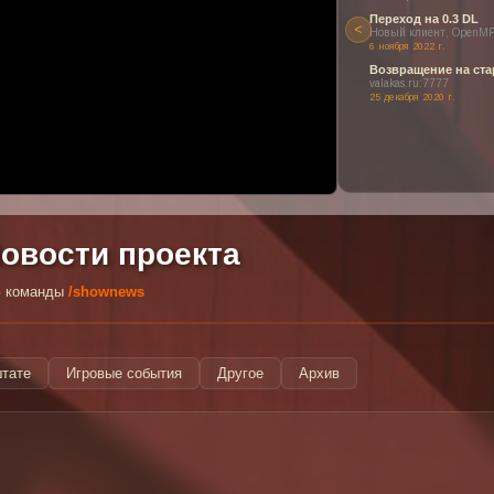
Переход на 0.3 DL
<
Новый клиент, OpenMP
6 ноября 2022 г.
ен или заблокирован в вашем регионе.
Возвращение на ста
 наших прекрасных видео о проекте!
valakas.ru:7777
25 декабря 2020 г.
овости проекта
ью команды
/shownews
штате
Игровые события
Другое
Архив