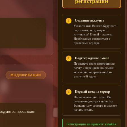
регистрации
Создание аккаунта
1
Укажите имя Вашего будущего
персонажа, пол, возраст,
контактный E-mail и пароль.
Необходимо согласиться с
правилами сервера.
Подтверждение E-mail
2
Проверьте свою электронную
почту и перейдите по ссылке
активации, отправленной на
МОДИФИКАЦИИ
указанный адрес.
Первый вход на сервер
3
После активации E-mail Вы
получаете доступ к полному
функционалу сервера и можете
начать играть.
предметов превышает
Регистрация на проекте Valakas