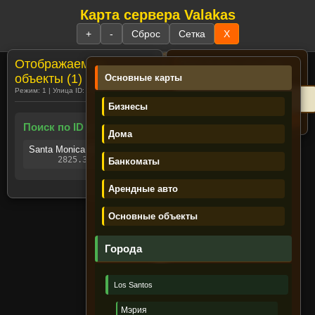
Карта сервера Valakas
☰
+
-
Сброс
Сетка
X
Отображаемые
Поиск:
№ дома и часть улицы
Пример:
23 rich
объекты (1)
Основные карты
Режим: 1 | Улица ID: 1366 | Объектов: 1
Бизнесы
Поиск по ID улиц (1)
Дома
Santa Monica Blvd. (ID: 1366)
2825.32, -1172.48
Банкоматы
Регистрация
Забыли пароль?
Имя персонажа /UAS:
Арендные авто
Пароль:
Основные объекты
Войти
Города
Los Santos
Лента новостей
Мэрия