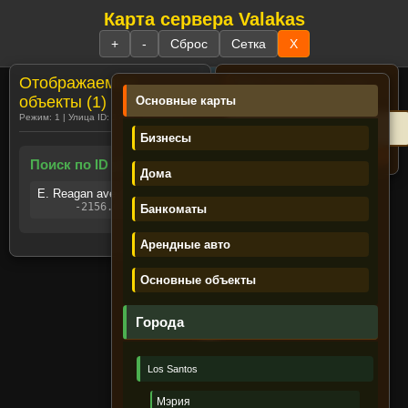
Карта сервера Valakas
☰
+
-
Сброс
Сетка
X
Отображаемые
Поиск:
№ дома и часть улицы
Пример:
23 rich
объекты (1)
Основные карты
Режим: 1 | Улица ID: 1726 | Объектов: 1
Бизнесы
Поиск по ID улиц (1)
Дома
E. Reagan ave. (ID: 1726)
-2156.61, 197.786
Банкоматы
Регистрация
Забыли пароль?
Имя персонажа /UAS:
Арендные авто
Пароль:
Основные объекты
Войти
Города
Los Santos
Лента новостей
Мэрия