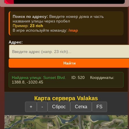
Поиск по адресу:
Введите номер дома и часть
названия улицы через пробел
Пример:
23 rich
В игре используйте команду:
/map
Адрес:
Найдена улица: Sunset Blvd.
ID: 520
Координаты:
1388.8, -1020.45
Карта сервера Valakas
+
-
Сброс
Сетка
FS