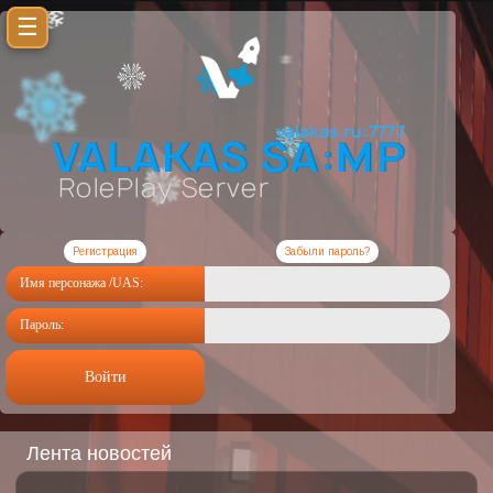
☰
Регистрация
Забыли пароль?
Имя персонажа /UAS:
Пароль:
Войти
Лента новостей