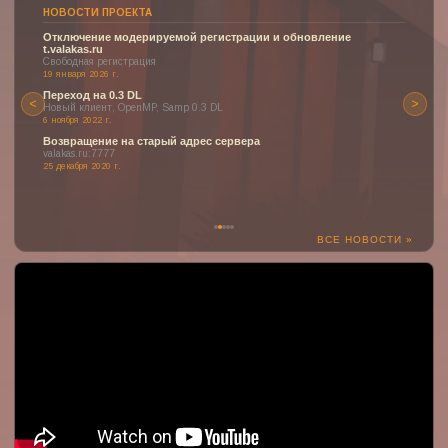
НОВОСТИ ПРОЕКТА
Отключение модерируемой регистрации и обновление
t.valakas.ru
Свободная регистрация
19 января 2026 г.
Переход на 0.3 DL
<
>
Новый клиент, OpenMP, Samp 0.3 DL
6 ноября 2022 г.
Возвращение на старый адрес сервера
valakas.ru:7777
25 декабря 2020 г.
ВСЕ НОВОСТИ »
:(
К сожалению, YouTube может быть недоступен или заблокирован
в вашем регионе.
Но здесь могло быть отображено одно из наших прекрасных
видео о проекте!