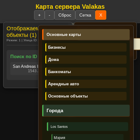
Карта сервера Valakas
☰
+
-
Сброс
Сетка
X
Отображаемые
Поиск:
№ дома и часть улицы
Пример:
23 rich
объекты (1)
Основные карты
Режим: 1 | Улица ID: 554 | Объектов: 1
Бизнесы
Поиск по ID улиц (1)
Дома
San Andreas blvd. (ID: 554)
1543.39, -1756.4
Банкоматы
Регистрация
Забыли пароль?
Имя персонажа /UAS:
Арендные авто
Пароль:
Основные объекты
Войти
Города
Los Santos
Лента новостей
Мэрия