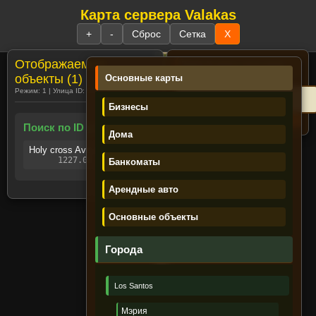
Карта сервера Valakas
☰
+
-
Сброс
Сетка
X
Отображаемые
Поиск:
№ дома и часть улицы
Пример:
23 rich
объекты (1)
Основные карты
Режим: 1 | Улица ID: 613 | Объектов: 1
Бизнесы
Поиск по ID улиц (1)
Дома
Holy cross Ave. (ID: 613)
1227.08, -1270.87
Банкоматы
Регистрация
Забыли пароль?
Имя персонажа /UAS:
Арендные авто
Пароль:
Основные объекты
Войти
Города
Los Santos
Лента новостей
Мэрия