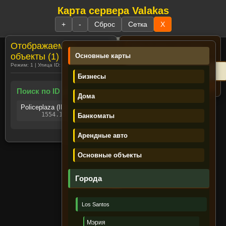
Карта сервера Valakas
☰
+
-
Сброс
Сетка
X
Отображаемые
Поиск:
№ дома и часть улицы
Пример:
23 rich
объекты (1)
Основные карты
Режим: 1 | Улица ID: 65 | Объектов: 1
Бизнесы
Поиск по ID улиц (1)
Дома
Policeplaza (ID: 65)
1554.19, -1671.16
Банкоматы
Регистрация
Забыли пароль?
Имя персонажа /UAS:
Арендные авто
Пароль:
Основные объекты
Войти
Города
Los Santos
Лента новостей
Мэрия