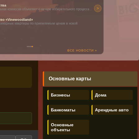
ства
>
ная комиссия объявляет о начале избирательного процесса...
тво «Vinewoodland»
шикарные квартиры по приемлемым ценам в новой
ВСЕ НОВОСТИ »
Основные карты
Бизнесы
Дома
Банкоматы
Арендные авто
Основные
объекты