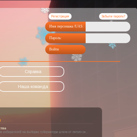
Регистрация
Забыли пароль?
Имя персонажа /UAS:
Пароль:
Войти
Справка
Наша команда
Я
ства
в избирателей на выборах губернатора штата от пятого ок...