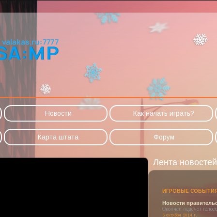
Новости
Как начать играть?
Карта штата
Форум
Лента новостей
ИГРОВЫЕ СОБЫТИ
Новости правитель
Окончен подсчет голосо
5 октября 2014 г.