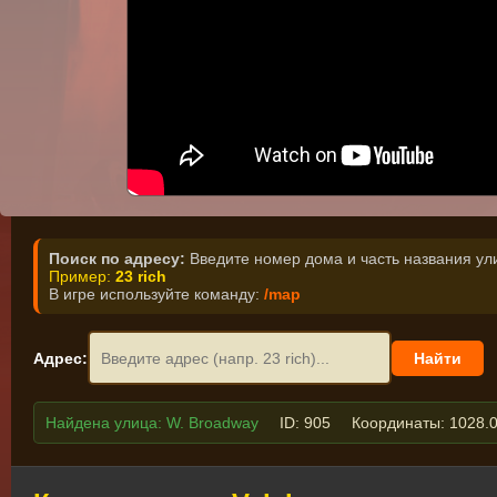
:(
К сожалению, YouTube может быть недоступ
Но здесь могло быть отображено одно из
Поиск по адресу:
Введите номер дома и часть названия ул
Пример:
23 rich
В игре используйте команду:
/map
Адрес:
Найдена улица: W. Broadway
ID: 905
Координаты: 1028.0