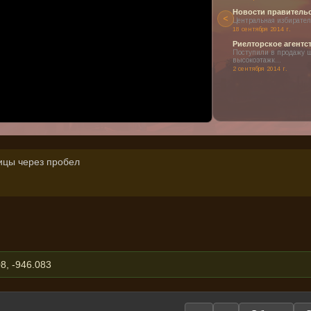
Новости правитель
<
Центральная избиратель
18 сентября 2014 г.
ен или заблокирован в вашем регионе.
Риелторское агентс
 наших прекрасных видео о проекте!
Поступили в продажу 
высокоэтажк...
2 сентября 2014 г.
ицы через пробел
8, -946.083