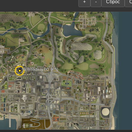
+
-
Сброс
С