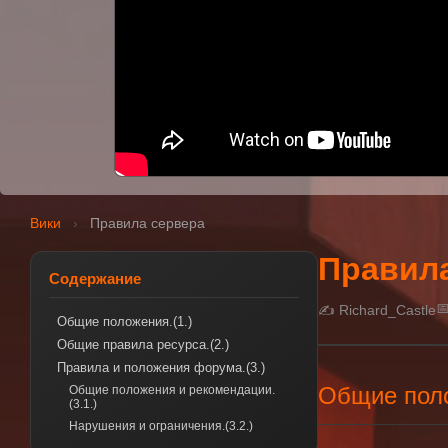
:(
К сожалению, YouTube может быть недоступ
Но здесь могло быть отображено одно из
Вики
›
Правила сервера
Правил
Содержание

✍ Richard_Castle
Общие положения.(1.)
Общие правила ресурса.(2.)
Правила и положения форума.(3.)
Общие поло
Общие положения и рекомендации.
(3.1.)
Нарушения и ограничения.(3.2.)