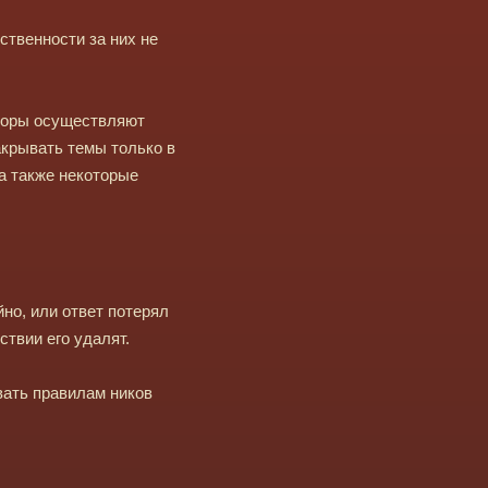
ственности за них не
торы осуществляют
акрывать темы только в
а также некоторые
но, или ответ потерял
твии его удалят.
вать правилам ников