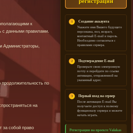
регистрации
Создание аккаунта
1
вополагающими к
Укажите имя Вашего будущего
ь с данными правилами.
персонажа, пол, возраст,
контактный E-mail и пароль.
Необходимо согласиться с
правилами сервера.
ти Администраторы,
Подтверждение E-mail
2
Проверьте свою электронную
почту и перейдите по ссылке
активации, отправленной на
указанный адрес.
о продолжительность по
Первый вход на сервер
3
После активации E-mail Вы
спространяться на
получаете доступ к полному
функционалу сервера и можете
начать играть.
т за собой право
Регистрация на проекте Valakas