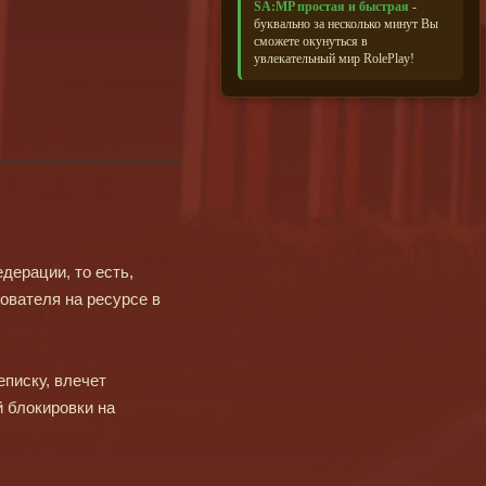
SA:MP простая и быстрая
-
буквально за несколько минут Вы
сможете окунуться в
увлекательный мир RolePlay!
ерации, то есть,
ователя на ресурсе в
писку, влечет
й блокировки на