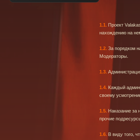
1.1.
Проект Valaka
нахождению на не
1.2.
За порядком н
Модераторы.
1.3.
Администрация
1.4.
Каждый админи
своему усмотрени
1.5.
Наказание за н
прочие подресурсы
1.6.
В виду того, ч