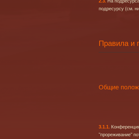
2.3.
На подресурса
подресурсу (см. н
Правила и 
Общие положе
3.1.1.
Конференция 
"прореживание" по