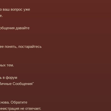
о ваш вопрос уже
е.
ообщения давайте
ее понять, постарайтесь
ных тем.
ь в форум
"Личные Сообщения"
снова. Обратите
инистрация не отвечает.