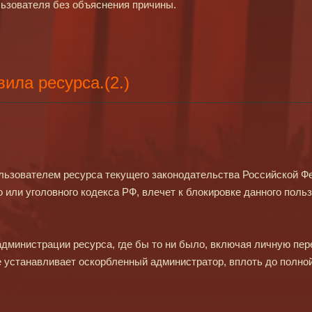
льзователя без объяснения причины.
ила ресурса.(2.)
ьзователем ресурса текущего законодательства Российской Фед
 или уголовного кодекса РФ, влечет к блокировке данного польз
дминистрации ресурса, где бы то ни было, включая личную пере
е устанавливает оскорбленный администратор, вплоть до полно