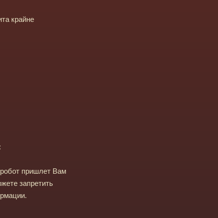
ита крайне
:
 робот пришлет Вам
ожете запретить
ормации.