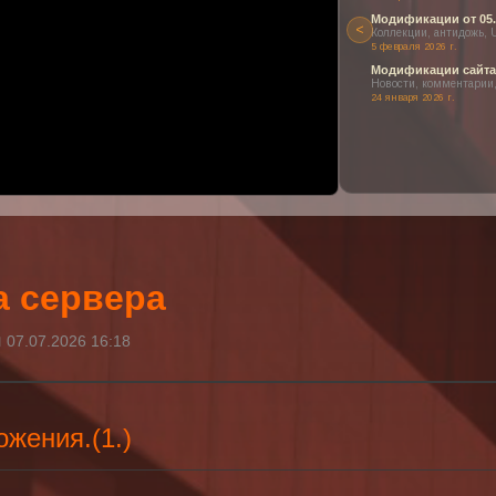
Модификации от 05.
<
Коллекции, антидожь, 
5 февраля 2026 г.
ен или заблокирован в вашем регионе.
Модификации сайта и
 наших прекрасных видео о проекте!
Новости, комментарии,
24 января 2026 г.
а сервера
 07.07.2026 16:18
жения.(1.)