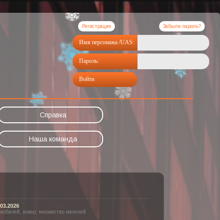
Регистрация
Забыли пароль?
Имя персонажа /UAS:
Пароль:
Войти
Справка
Наша команда
03.2026
омобилей, покер, множество мелочей