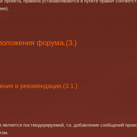
х проекта, правила устанавливаются в пункте правил соответ
иже).
положения форума.(3.)
ния и рекомендации.(3.1.)
является постмодерируемой, т.е. добавление сообщений происх
том.