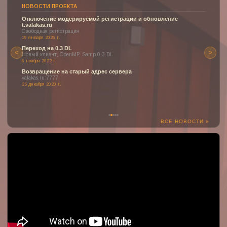
НОВОСТИ ПРОЕКТА
Отключение модерируемой регистрации и обновление
t.valakas.ru
Свободная регистрация
19 января 2026 г.
Переход на 0.3 DL
<
>
Новый клиент, OpenMP, Samp 0.3 DL
6 ноября 2022 г.
Возвращение на старый адрес сервера
valakas.ru:7777
25 декабря 2020 г.
ВСЕ НОВОСТИ »
:(
К сожалению, YouTube может быть недоступен или заблокирован
в вашем регионе.
Но здесь могло быть отображено одно из наших прекрасных
видео о проекте!