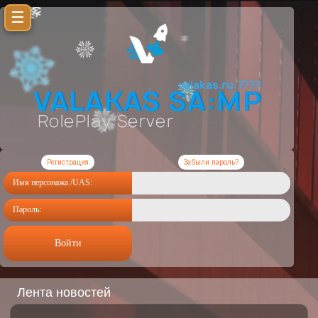
☰
Регистрация
Забыли пароль?
Имя персонажа /UAS:
Пароль:
Войти
Лента новостей